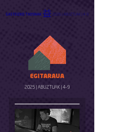
EGITARAUA
2025 | ABUZTUAK | 4-9